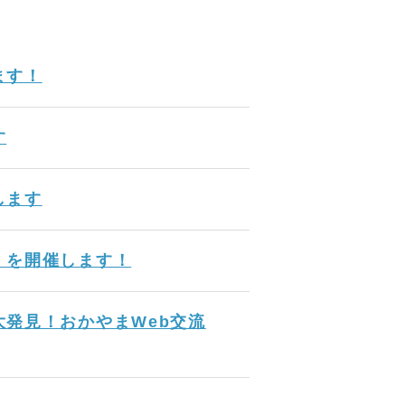
ます！
す
します
」を開催します！
発見！おかやまWeb交流