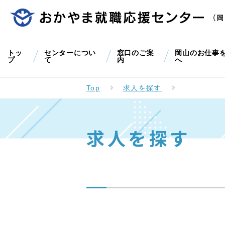
トッ
センターについ
窓口のご案
岡山のお仕事
プ
て
内
へ
Top
求人を探す
求人を探す