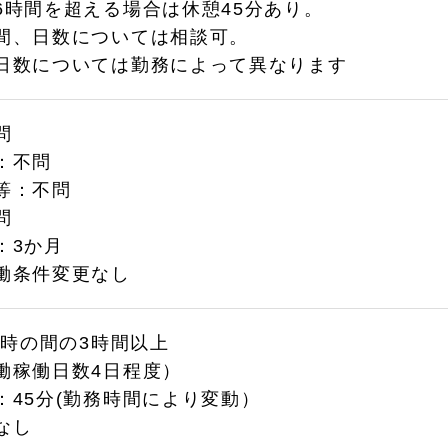
6時間を超える場合は休憩45分あり。
間、日数については相談可。
日数については勤務によって異なります
問
：不問
等：不問
問
：3か月
働条件変更なし
2時の間の3時間以上
働稼働日数4日程度）
：45分(勤務時間により変動）
なし