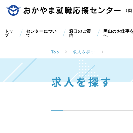
トッ
センターについ
窓口のご案
岡山のお仕事
プ
て
内
へ
Top
求人を探す
求人を探す