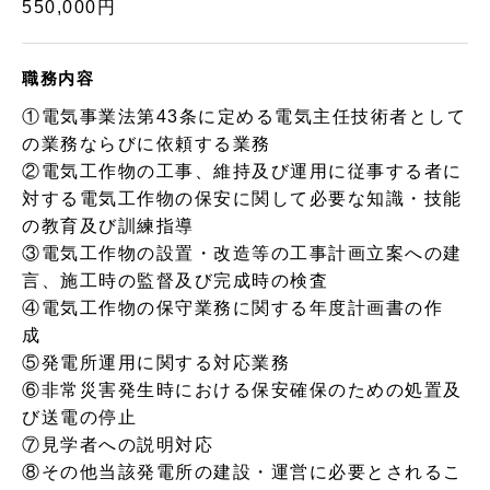
550,000円
職務内容
①電気事業法第43条に定める電気主任技術者として
の業務ならびに依頼する業務
②電気工作物の工事、維持及び運用に従事する者に
対する電気工作物の保安に関して必要な知識・技能
の教育及び訓練指導
③電気工作物の設置・改造等の工事計画立案への建
言、施工時の監督及び完成時の検査
④電気工作物の保守業務に関する年度計画書の作
成
⑤発電所運用に関する対応業務
⑥非常災害発生時における保安確保のための処置及
び送電の停止
⑦見学者への説明対応
⑧その他当該発電所の建設・運営に必要とされるこ