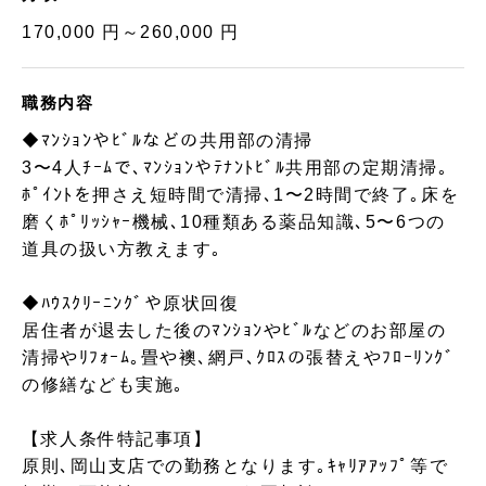
170,000 円～260,000 円
職務内容
◆ﾏﾝｼｮﾝやﾋﾞﾙなどの共用部の清掃
3〜4人ﾁｰﾑで､ﾏﾝｼｮﾝやﾃﾅﾝﾄﾋﾞﾙ共用部の定期清掃｡
ﾎﾟｲﾝﾄを押さえ短時間で清掃､1〜2時間で終了｡床を
磨くﾎﾟﾘｯｼｬｰ機械､10種類ある薬品知識､5〜6つの
道具の扱い方教えます｡
◆ﾊｳｽｸﾘｰﾆﾝｸﾞや原状回復
居住者が退去した後のﾏﾝｼｮﾝやﾋﾞﾙなどのお部屋の
清掃やﾘﾌｫｰﾑ｡畳や襖､網戸､ｸﾛｽの張替えやﾌﾛｰﾘﾝｸﾞ
の修繕なども実施｡
【求人条件特記事項】
原則､岡山支店での勤務となります｡ｷｬﾘｱｱｯﾌﾟ等で