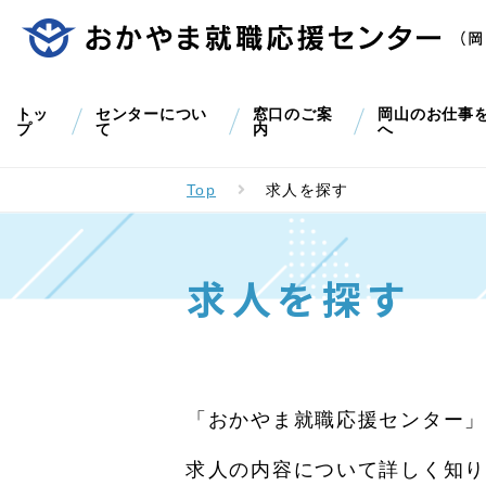
トッ
センターについ
窓口のご案
岡山のお仕事
プ
て
内
へ
Top
求人を探す
求人を探す
「おかやま就職応援センター」
求人の内容について詳しく知り