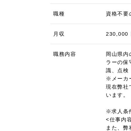
職種
資格不要
月収
230,000
職務内容
岡山県内
ラーの保
識、点検
※メーカ
現在弊社
います。
※求人条
<仕事内
また、弊