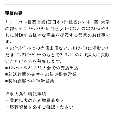
職務内容
ﾁｰﾑﾕﾆﾌｫｰﾑ提案営業(西日本ｴﾘｱ担当)小･中･高･大学
の部活やﾊﾞｽｹｯﾄｽｸｰﾙ､社会人ﾁｰﾑなどのﾕﾆﾌｫｰﾑやそ
れに付随する様々な商品を提案する営業のお仕事で
す｡
その他ｲﾍﾞﾝﾄでの売店出店など､ﾌﾚｷｼﾌﾞﾙに活動いた
だき､ｴﾘｱﾏﾈｰｼﾞｬｰのもとでﾌﾞﾗﾝﾄﾞのｼｪｱ拡大に貢献
いただける方を募集します｡
■ｲﾝﾀｰﾊｲなどﾊﾞｽｹ大会での売店出店
■部活顧問の先生への新規提案営業
■契約顧客へのﾌｫﾛｰ営業
※求人条件特記事項
＜業務拡大のため増員募集＞
・応募資格を必ずご確認ください