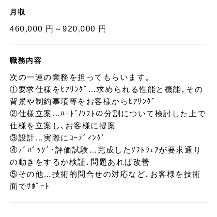
月収
460,000 円～920,000 円
職務内容
次の一連の業務を担ってもらいます。
①要求仕様をﾋｱﾘﾝｸﾞ…求められる性能と機能､その
背景や制約事項等をお客様からﾋｱﾘﾝｸﾞ
②仕様立案…ﾊｰﾄﾞ/ｿﾌﾄの分割について検討した上で
仕様を立案し､お客様に提案
③設計…実際にｺｰﾃﾞｨﾝｸﾞ
④ﾃﾞﾊﾞｯｸﾞ･評価試験…完成したｿﾌﾄｳｪｱが要求通り
の動きをするか検証､問題あれば改善
⑤その他…技術的問合せの対応など､お客様を技術
面でｻﾎﾟｰﾄ