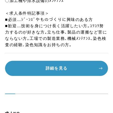
〇加工機や排水設備のﾒﾝﾃﾅﾝｽ
＜求人条件特記事項＞
■必須…ｼﾞｰﾝｽﾞやものづくりに興味のある方
■歓迎…技術を身につけ長く活躍したい方｡ｺﾂｺﾂ努
力するのが好きな方｡立ち仕事､製品の運搬など苦に
ならない方｡工場での製造業務､機械ﾒﾝﾃﾅﾝｽ､染色検
査の経験､染色知識をお持ちの方｡
詳細を見る