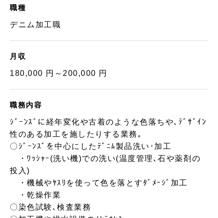
職種
デニム加工職
月収
180,000 円～200,000 円
職務内容
ｼﾞｰﾝｽﾞに経年変化や古着のような色落ちや､ﾃﾞｻﾞｲﾝ
性のある加工を施したりする業務｡
〇ｼﾞｰﾝｽﾞを中心にしたﾃﾞﾆﾑ製品洗い･加工
・ﾜｯｼｬｰ(洗い機)での洗い(温度管理､石や薬剤の
投入)
・機械やﾔｽﾘを使って色を落とすﾀﾞﾒｰｼﾞ加工
・乾燥作業
〇染色試験､検査業務