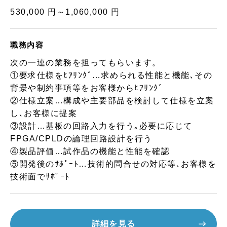
530,000 円～1,060,000 円
職務内容
次の一連の業務を担ってもらいます。
①要求仕様をﾋｱﾘﾝｸﾞ…求められる性能と機能､その
背景や制約事項等をお客様からﾋｱﾘﾝｸﾞ
②仕様立案…構成や主要部品を検討して仕様を立案
し､お客様に提案
③設計…基板の回路入力を行う｡必要に応じて
FPGA/CPLDの論理回路設計を行う
④製品評価…試作品の機能と性能を確認
⑤開発後のｻﾎﾟｰﾄ…技術的問合せの対応等､お客様を
技術面でｻﾎﾟｰﾄ
詳細を見る