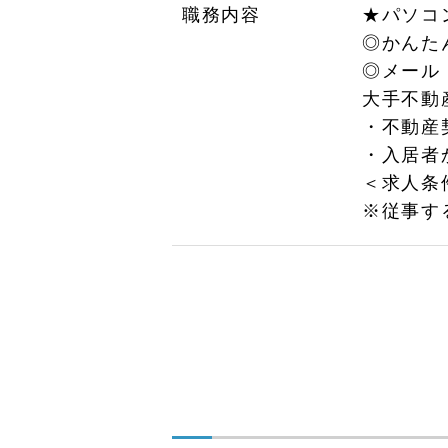
職務内容
★パソコ
◎かんた
◎メール
大手不動
・不動産
・入居者
＜求人条
※従事す