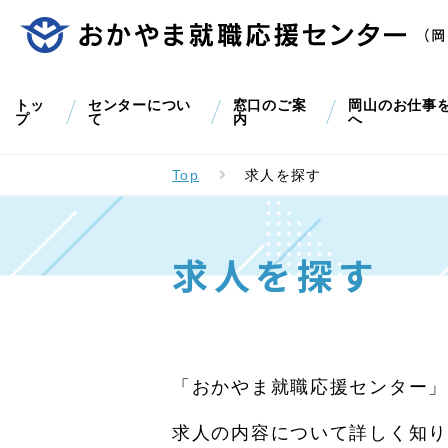
トッ
センターについ
窓口のご案
岡山のお仕事
プ
て
内
へ
Top
求人を探す
求人を探す
「おかやま就職応援センター」
求人の内容について詳しく知り