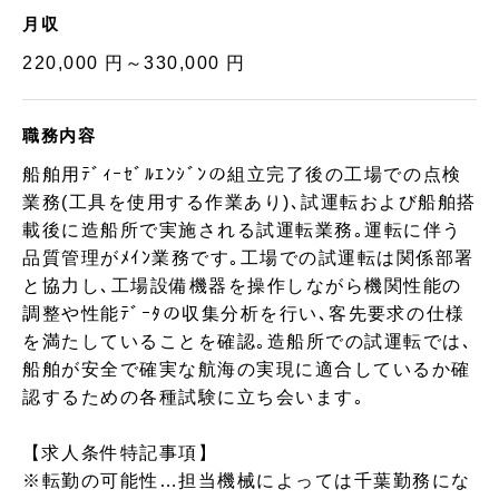
月収
220,000 円～330,000 円
職務内容
船舶用ﾃﾞｨｰｾﾞﾙｴﾝｼﾞﾝの組立完了後の工場での点検
業務(工具を使用する作業あり)､試運転および船舶搭
載後に造船所で実施される試運転業務｡運転に伴う
品質管理がﾒｲﾝ業務です｡工場での試運転は関係部署
と協力し､工場設備機器を操作しながら機関性能の
調整や性能ﾃﾞｰﾀの収集分析を行い､客先要求の仕様
を満たしていることを確認｡造船所での試運転では､
船舶が安全で確実な航海の実現に適合しているか確
認するための各種試験に立ち会います｡
【求人条件特記事項】
※転勤の可能性…担当機械によっては千葉勤務にな